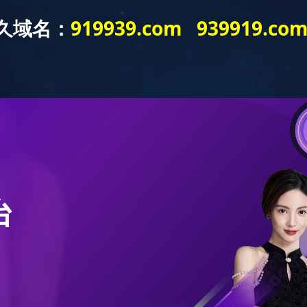
乐动网站_
乐动网站_
新闻中心
产品展示
乐动中国
乐动中国