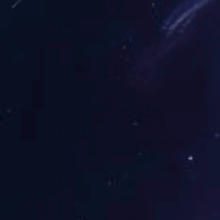
邮箱：njdamin@126.com
友情连接：
百度
Kaiyun（中国大陆体育）
|
星空web版界面入口
|
9U平台
|
开云手机站官