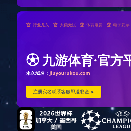
压榨型离心机
LW系列卧螺离心机
LWS系列三相分离离心机
分级提取立式刮刀离心机
卧式沉降筛网离心机
造纸行业卧螺离心机
电厂脱硫卧螺离心机
化工行业卧螺离心机
煤化工行业卧螺离心机
酒精行业卧螺离心机