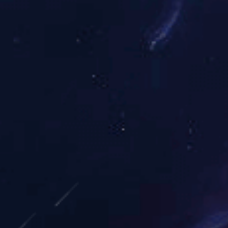
025-57357298
乐动网站_乐动中国
电话：025-57357298
手机：18118852280
地址：南京市高淳区花山路10号
邮箱：njdamin@126.com
CONTACT
乐动网站_乐动中国
电话：025-57357298
手机：18118852280
地址：南京市高淳区花山路10号