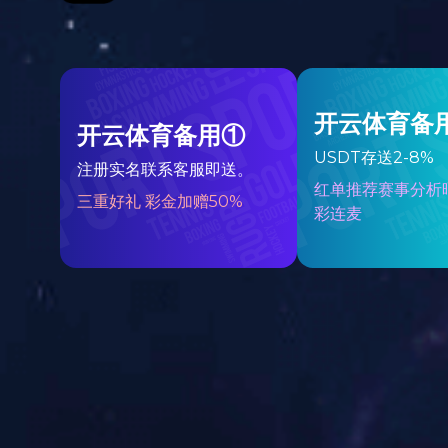
味精行业卧螺离心机
固废处理卧螺离心机
国产/进口离心机维修
最新新闻
三相卧螺离心机的工作原理..
如何维护​卧螺离心机..
带式压滤机控制按钮无响应如何解
决..
叠螺机污泥减量处理工艺要点..
平板离心机的检修工作有哪些..
联系我们