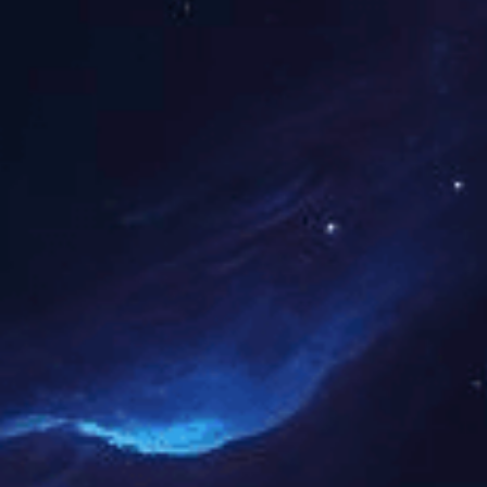
CONTACT
乐动网站_乐动中国
电话：025-57357298
手机：18118852280
地址：南京市高淳区花山路10号
邮箱：njdamin@126.com
友情连接：
百度
Kaiyun（中国大陆体育）
|
星空web版界面入口
|
9U平台
|
开云手机站官