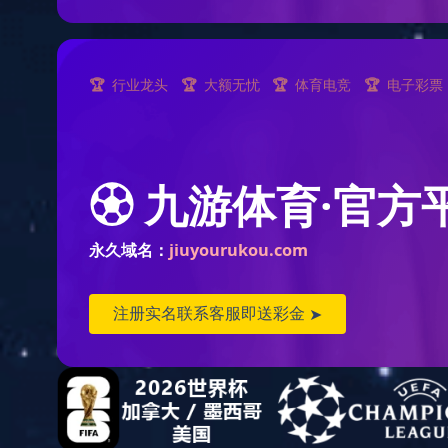
压榨型离心机
LW系列卧螺离心机
LWS系列三相分离离心机
分级提取立式刮刀离心机
卧式沉降筛网离心机
造纸行业卧螺离心机
电厂脱硫卧螺离心机
化工行业卧螺离心机
煤化工行业卧螺离心机
酒精行业卧螺离心机