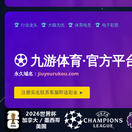
压榨型离心机
LW系列卧螺离心机
LWS系列三相分离离心机
分级提取立式刮刀离心机
卧式沉降筛网离心机
造纸行业卧螺离心机
电厂脱硫卧螺离心机
化工行业卧螺离心机
煤化工行业卧螺离心机
酒精行业卧螺离心机