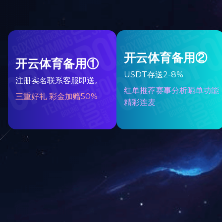
味精行业卧螺离心机
固废处理卧螺离心机
国产/进口离心机维修
最新新闻
没有了！
味精行业卧螺离
三相卧螺离心机的工作原理..
如何维护​卧螺离心机..
带式压滤机控制按钮无响应如何解
决..
叠螺机污泥减量处理工艺要点..
平板离心机的检修工作有哪些..
联系我们