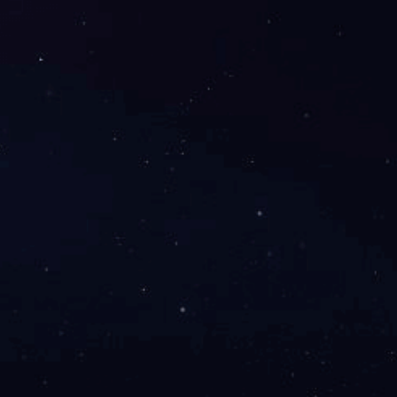
opyright © 2018-2020 乐动网站_乐动中国 All Rights Reserved.
苏ICP备20028416号