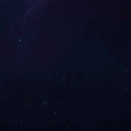
NAVIGATION
C
乐动网站_乐动中国
乐动网站_乐动中国
新闻中心
产品展示
案例展示
联系
我们